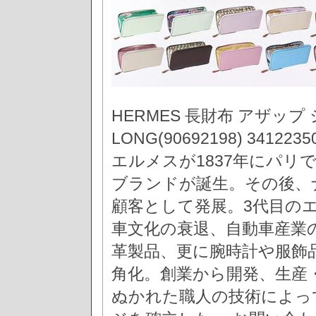
HERMES 長財布 アザップ シ
LONG(90692198) 341
エルメスが1837年にパリ
ブランドが誕生。その後、
顧客として発展。3代目の
車文化の衰退、自動車産業
革製品、更に腕時計や服飾
角化。創業から開発、生産
ぬかれた職人の技術によっ