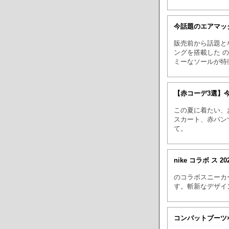
今話題のエアマッ
販売前から話題と
ングを搭載した 
ミーなソールが特
【赤コーデ3選】
この夏に着たい、
スカート、赤パン
て。
nike コラボ ス
20
のコラボスニーカ
す。斬新なデザイ
コンバットブーツ