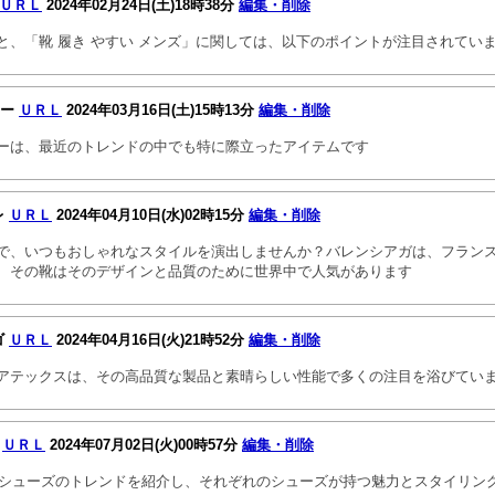
ＵＲＬ
2024年02月24日(土)18時38分
編集・削除
と、「靴 履き やすい メンズ」に関しては、以下のポイントが注目されてい
カー
ＵＲＬ
2024年03月16日(土)15時13分
編集・削除
ーは、最近のトレンドの中でも特に際立ったアイテムです
レ
ＵＲＬ
2024年04月10日(水)02時15分
編集・削除
で、いつもおしゃれなスタイルを演出しませんか？バレンシアガは、フラン
、その靴はそのデザインと品質のために世界中で人気があります
ゴ
ＵＲＬ
2024年04月16日(火)21時52分
編集・削除
アテックスは、その高品質な製品と素晴らしい性能で多くの注目を浴びてい
ー
ＵＲＬ
2024年07月02日(火)00時57分
編集・削除
するシューズのトレンドを紹介し、それぞれのシューズが持つ魅力とスタイリン