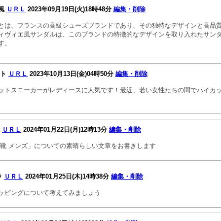
風
ＵＲＬ
2023年09月19日(火)18時48分
編集・削除
とは、フランスの高級シューズブランドであり、その独特なデザインと高品
ィヴィエ風サンダルは、このブランドの特徴的なデザインを取り入れたサン
す。
ット
ＵＲＬ
2023年10月13日(金)04時50分
編集・削除
ットスニーカーがレディースに人気です！最近、若い女性たちの間でハイカ
靴
ＵＲＬ
2024年01月22日(月)12時13分
編集・削除
 靴 メンズ」についての素晴らしい文章をお書きします
ラ
ＵＲＬ
2024年01月25日(木)14時38分
編集・削除
ッピングについて考えてみましょう