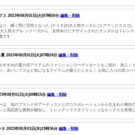
クス
2023年08月01日(火)07時20分
編集・削除
なり、瞬く間に完売となった (ナイキ)の大人気サンダル (エアマックスココ)
の大人気モデル シリーズから、女性向けにデザインされたサンダルはトレン
徴です
今夏
2023年08月01日(火)07時24分
編集・削除
おすすめの夏の赤アイテムのファッションコーディネートをご紹介。赤ニッ
ツ、赤パンプスなど気になるアイテムが盛りだくさん！ お気に入りの赤コー
23年08月01日(火)09時15分
編集・削除
ーは、他のブランドやアーティストとのコラボレーションから生まれた独自
ンと高品質な素材が融合し、トレンディでスタイリッシュなルックスを実現
×タ
2023年08月03日(木)15時36分
編集・削除