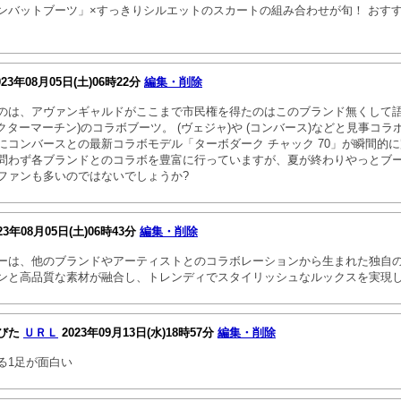
ンバットブーツ」×すっきりシルエットのスカートの組み合わせが旬！ おすす
023年08月05日(土)06時22分
編集・削除
のは、アヴァンギャルドがここまで市民権を得たのはこのブランド無くして語
ドクターマーチン)のコラボブーツ。 (ヴェジャ)や (コンバース)などと見事コ
にコンバースとの最新コラボモデル「ターボダーク チャック 70」が瞬間的
問わず各ブランドとのコラボを豊富に行っていますが、夏が終わりやっとブ
ファンも多いのではないでしょうか?
23年08月05日(土)06時43分
編集・削除
ーは、他のブランドやアーティストとのコラボレーションから生まれた独自
ンと高品質な素材が融合し、トレンディでスタイリッシュなルックスを実現
びた
ＵＲＬ
2023年09月13日(水)18時57分
編集・削除
る1足が面白い