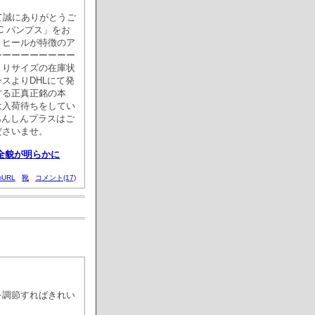
だきまして誠にありがとうご
/CLC パンプス」をお
トヒールが特徴のア
ーーーーーーーーー
よりサイズの在庫状
スよりDHLにて発
する正真正銘の本
は入荷待ちをしてい
あんしんプラスはご
ださいませ。
 の全貌が明らかに
URL
靴
コメント(17)
を調節すればきれい