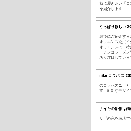
秋に履きたい「コ
を紹介します。
やっぱり欲しい
2
最後にご紹介する
オウエンス)と (
オウエンスは、特
ーチンはシーズン
あり注目している
nike コラボ ス
20
のコラボスニーカ
す。斬新なデザイ
ナイキの新作は錆
サビの色を表現す