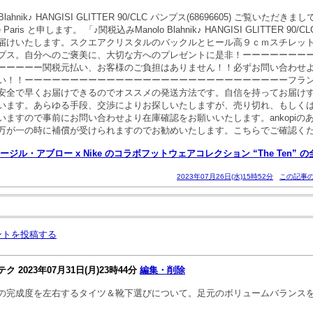
Blahnik♪ HANGISI GLITTER 90/CLC パンプス(68696605) ご覧いた
 Paris と申します。 「♪関税込みManolo Blahnik♪ HANGISI GLITTER 90
届けいたします。スクエアクリスタルのバックルとヒール高９ｃｍスチレッ
プス。自分へのご褒美に、大切な方へのプレゼントに是非！ーーーーーーー
ーーーーー関税元払い、お客様のご負担はありません！！必ずお問い合わせ
い！！ーーーーーーーーーーーーーーーーーーーーーーーーーーーーーフラン
安全で早くお届けできるのでオススメの発送方法です。自信を持ってお届け
います。あらゆる手段、交渉によりお探しいたしますが、売り切れ、もしく
いますので事前にお問い合わせより在庫確認をお願いいたします。ankopiの
万が一の時に補償が受けられますのでお勧めいたします。こちらでご確認く
ージル・アブロー x Nike のコラボフットウェアコレクション “The Ten”
2023年07月26日(水)15時52分
この記事の
ントを投稿する
テク
2023年07月31日(月)23時44分
編集・削除
の完成度を左右するタイツ＆靴下選びについて。足元のボリュームバランス