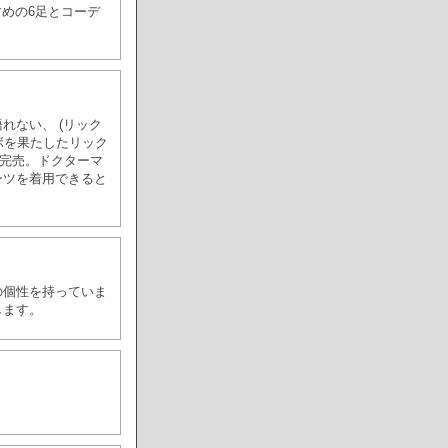
めの6足とコーデ
れない、 (リック
ラボを果たしたリック
に完売。ドクターマ
ーツを着用できると
の個性を持っていま
します。