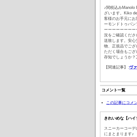
♪関税込みManolo 
ざいます。Kiko de
客様のお手元にお
ーモンドトゥパン
ーーーーーーーー
況をご確認くださ
送致します。安心
物、正規品でござ
ただく場合もござ
存知でしょうか？
【関連記事】:
ヴァ
コメント一覧
この記事にコメ
きれいめな【ハイ
スニーカーコーデ
にまとまります♪