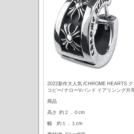
2022新作大人気 /CHROME HEART
コピー/ ナローVバンド イアリンング片
商品
高さ 約２．０cm
幅 約１．１cm