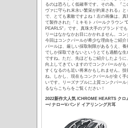
るのは恐ろしく低確率です。その為、『こ
ヴァに守られ末永い繁栄が約束される』と
で、とても素敵ですよね！左の画像は、真珠
て製作された「ミキモト パールクラウン “DR
PEARLS”」です。真珠大手のブランドで
リーはなかなかお目にかかれません。コン
今回はコンクパールが希少な理由をご紹介
パールは、厳しい採取制限があるうえ、養
でしか採取できないというとても過酷な生
ですね。ただ、先ほどもご紹介したように
向上してきていますのでコンクパールがも
すくなるのも近い将来かもしれません。技
ね。しかし、現在もコンクパールが全く手
いです。リーズナブルに上質コンクパール
るならこちらをご覧ください！
2022新作大人気 /CHROME HEARTS
ー/ ナローVバンド イアリンング片耳