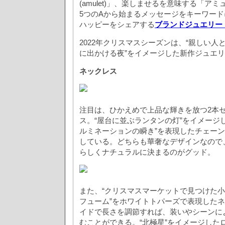
(amulet)」、楽しませるを意味する「アミュ
5つのAから始まるメッセージをキーワー
ハッピーをシェアする
ブランドジュエリー
2022年クリスマスシーズンは、“親しい
に出かける夜”をイメージした新作ジュエ
ネックレス
注目は、ひかえめで上品な輝きを放つ2本
ス。“屋台に並ぶランタンの灯”をイメージ
ルミネーションの瞬き”を表現したチェー
している。どちらも華奢なデザインなので
らしくナチュラルに決まるのがグッド。
また、“クリスマスマーケットで見つけた
フューム”をホワイトトパーズで表現した
イドで長さを調節すれば、装いやシーンに
むことができる。“北極星”をイメージした