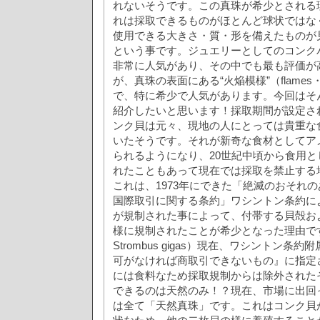
れないそうです。この真珠が希少とされる
れは採取できるものがほとんど球状ではな
使用できる大きさ・質・形を備えたものが
という事です。ジュエリーとしてのコンク
非常に人気があり、その中でも最も評価が
が、真珠の表面にある“火焔模様”（flame
で、特に希少で人気があります。今回はそ
紹介したいと思います！採取期間が設定さ
ンク貝は元々、現地の人にとっては貴重な
いたそうです。それが新奇な食材としてア
られるようになり、20世紀中頃から食用
れたこともあって現在では採取を禁止する
これは、1973年にできた「絶滅のおそれ
国際取引に関する条約」ワシントン条約に
が規制された事によって、付帯する貝殻お
様に規制されたことが希少となった理由で
Strombus gigas）現在、ワシントン条
可がなければ商取引できないもの』に指定
には食料なため採取規制からは除外された
できるのは天然のみ！？現在、市場に出回
は全て「天然真珠」です。これはコンク貝