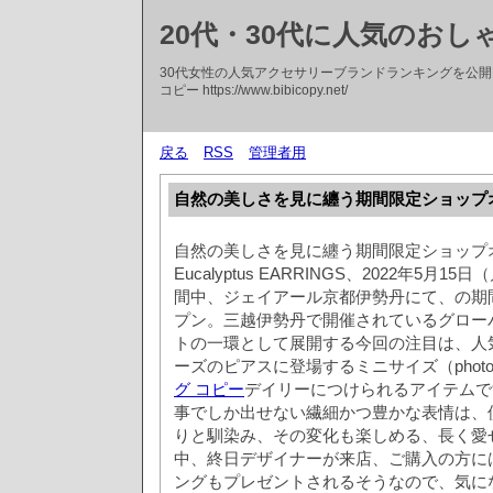
20代・30代に人気のお
30代女性の人気アクセサリーブランドランキングを公
コピー https://www.bibicopy.net/
戻る
RSS
管理者用
自然の美しさを見に纏う期間限定ショップ
自然の美しさを見に纏う期間限定ショップオープ
Eucalyptus EARRINGS、2022年5月
間中、ジェイアール京都伊勢丹にて、の期
プン。三越伊勢丹で開催されているグロー
トの一環として展開する今回の注目は、人気のE
ーズのピアスに登場するミニサイズ（photo
グ コピー
デイリーにつけられるアイテムで
事でしか出せない繊細かつ豊かな表情は、
りと馴染み、その変化も楽しめる、長く愛
中、終日デザイナーが来店、ご購入の方に
ングもプレゼントされるそうなので、気に