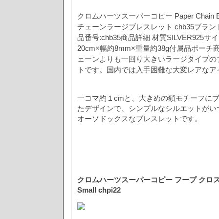
クロムハーツスーパーコピー Paper Chain Bra
チェーンラージブレスレット chb35
ブラン
品番号:chb35
商品詳細 材質
SILVER925
サイ
20cm×幅約8mm×重量約38g
付属品
ポーチ
ェーンよりも一回り大きいラージタイプの
トです。
国内では入手困難な大変レアなア
一コマ約１cmと、大きめの鎖モチーフに
たデザインで、シンプルなシルエットがい
オーソドックスなブレスレットです。
クロムハーツスーパーコピー フープ クロススモ
Small chpi22