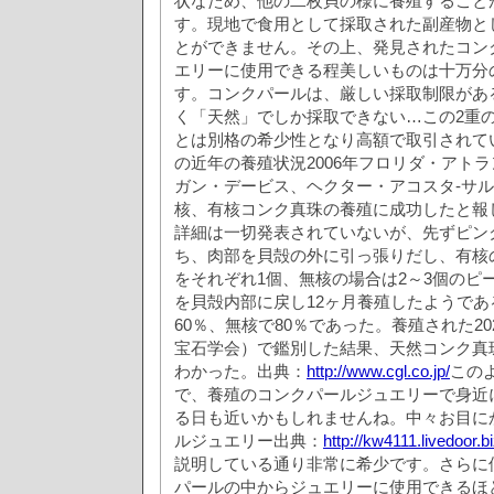
状なため、他の二枚貝の様に養殖すること
す。現地で食用として採取された副産物と
とができません。その上、発見されたコン
エリーに使用できる程美しいものは十万分
す。コンクパールは、厳しい採取制限があ
く「天然」でしか採取できない…この2重
とは別格の希少性となり高額で取引されて
の近年の養殖状況2006年フロリダ・アト
ガン・デービス、ヘクター・アコスタ‐サ
核、有核コンク真珠の養殖に成功したと報
詳細は一切発表されていないが、先ずピン
ち、肉部を貝殻の外に引っ張りだし、有核
をそれぞれ1個、無核の場合は2～3個のピ
を貝殻内部に戻し12ヶ月養殖したようで
60％、無核で80％であった。養殖された20
宝石学会）で鑑別した結果、天然コンク真
わかった。出典：
http://www.cgl.co.jp/
この
で、養殖のコンクパールジュエリーで身近
る日も近いかもしれませんね。中々お目に
ルジュエリー出典：
http://kw4111.livedoor.bi
説明している通り非常に希少です。さらに
パールの中からジュエリーに使用できるほ