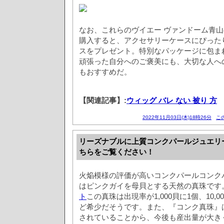
なお、これらのヴイエー ヴァンドーム青
購入すると、アクセサリーケースにぴった
スをプレゼント。特別なパッケージに包ま
頑張った自分へのご褒美にも、大切な人へ
もおすすめだ。
【関連記事】:
ウィッグ バレ ない 被り 方
2022年11月03日(木)18時26分
こ
リーズナブルに上質コンクパールジュエリ
ちらをご覧ください！
火焔模様の評価が高いコンクパールコンク
はピンクガイを母貝とする天然の真珠です
ト
この真珠は出現率が1,000貝に1個、10,
ど希少だそうです。また、『コンク真珠』
されていることから、今後も産出量が大き