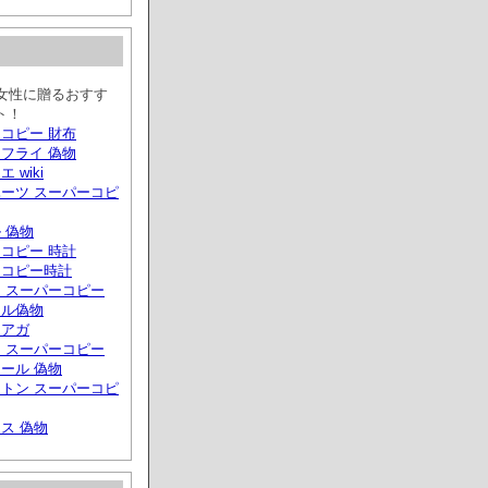
人女性に贈るおすす
ト！
コピー 財布
フライ 偽物
 wiki
ーツ スーパーコピ
 偽物
コピー 時計
ーコピー時計
 スーパーコピー
ール偽物
シアガ
 スーパーコピー
ール 偽物
トン スーパーコピ
ス 偽物