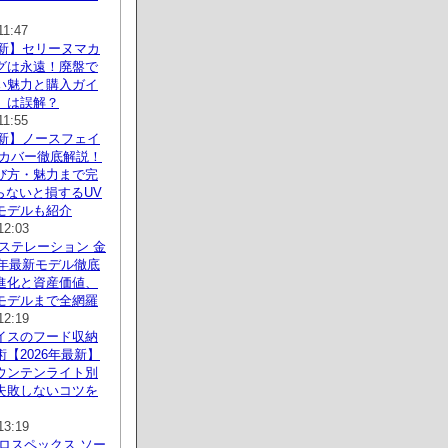
11:47
最新】セリーヌマカ
グは永遠！廃盤で
い魅力と購入ガイ
」は誤解？
11:55
最新】ノースフェイ
ーカバー徹底解説！
び方・魅力まで完
知らないと損するUV
モデルも紹介
12:03
ステレーション 金
6年最新モデル徹底
進化と資産価値、
モデルまで全網羅
12:19
イスのフード収納
【2026年最新】
ウンテンライト別
失敗しないコツを
13:19
ロスペックス ソー