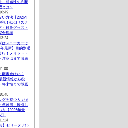
性・相当性の判断
望とは？
10:49
い方法【2026年
解説！転倒リスク
方・対策グッズ・
完全網羅
13:24
グはスニーカーで
26年最新】目的別選
歩行！メリット・
・注意点まで徹底
11:00
キ配当金はいく
年最新情報から税
・将来性まで徹底
10:48
ッグを持つ人：憧
・年齢層・後悔し
方【2026年最
説】
11:14
速報】セリーヌ バッ