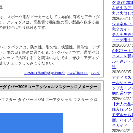
グ 新作 2
性
を超えるア
力と失敗し
クは、スポーツ用品メーカーとして世界的に有名なアディダ
2026/05/11 
す。アディダスは、高品質で機能性の高い製品を数多く生
シャネル ト
の信頼性は折り紙付きです。
完全ガイド
テムを失敗
コーデ術ま
2026/05/07 
Sバックパックは、防水性、耐久性、快適性、機能性、デザ
ABCマート
た、雨の日も快適に過ごせるバックパックです。通学や部
クス」を賢
なシーンで活躍すること間違いなしです。ぜひ、アディダ
ル・違い・
舗でチェックしてみてください。
説
2026/05/05 
2025年04月30日(水)19時06分
この記事のURL
バッグ
アディダス 
ールシュー
ーダイバー300Mコーアクシャルマスタークロノメーター
ップ力・フ
掴む選び方
2026/04/27 
マスター ダイバー 300M コーアクシャル マスター クロ
【大人の品
銭入れ メ
モデルから
層、ハイブ
全ガイド
2026/04/21 