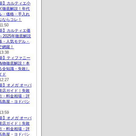
最新】カルティエ小
ズ徹底解説！年代
ル・価格・手入れ
ぶならコレ！
11:50
最新】カルティエ価
8～2025年徹底解説
移・人気モデル・
で網羅！
13:38
最新】ティファニー
偽物徹底解説！本
る全知識・失敗し
イド
12:27
最新】オメガ オーバ
規店ガイド｜失敗
方・料金相場・評
高島屋・ヨドバシ
13:59
最新】オメガ オーバ
規店ガイド｜失敗
方・料金相場・評
高島屋・ヨドバシ