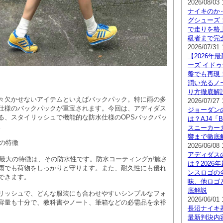
2026/08/03 
ナイキのか
グシューズ
で走りを格
級者まで完
2026/07/31 
【2026年
ーズ イドゥ
盤でも再現
潤い光るノ
り方徹底解
々欠かせないアイテムといえばバックパック。特に雨の多
2026/07/27 
仕様のバックパックが重宝されます。今回は、アディダス
ジョーダン
る、スタイリッシュで機能的な防水仕様のOPSバックパッ
は？AJ4「
。
スニーカー
響まで徹底解説
クの特徴
2026/06/08 
アディダス
ク最大の特徴は、その防水性です。防水コーティングが施さ
は？2026
雨でも荷物をしっかりと守ります。また、耐久性にも優れ
ンスロゴの
できます。
味、他ロゴ
底解説
リッシュで、どんな服装にも合わせやすいシンプルなフォ
2026/06/01 
容量も十分で、教科書やノート、筆箱などの必需品を余裕
長沼ナイキ基
最新判決内