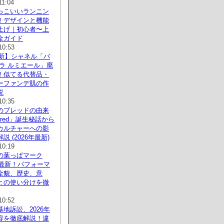
11:04
っこいいランニン
！デザインと機能
上げ｜初心者〜上
全ガイド
10:53
最新】シャネル「バ
ラ ルミエール」廃
！似てる代替品・
ーファンデ肌の作
説
10:35
のブレッドの由来
Bred」誕生秘話から
カルチャーへの影
 (2026年最新)
10:19
の葉っぱマーク
年最新！パフォーマ
全貌、歴史、意
との使い分けを徹
10:52
地訴訟、2026年
容を徹底解説！違