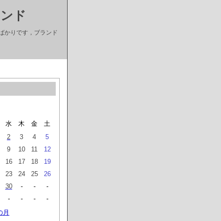
ランド
ばかりです，ブランド
水
木
金
土
2
3
4
5
9
10
11
12
16
17
18
19
23
24
25
26
30
-
-
-
-
-
-
-
の月