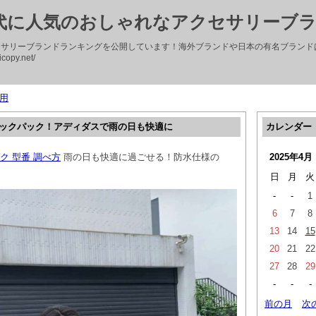
0代に人気のおしゃれなアクセサリーブ
セサリーブランドランキングを公開しています！海外ブランドや日本の有名ブランド
copy.net/
用
バックパック！アディダスで雨の日も快適に
カレンダー
ク 型番 調べ方
雨の日も快適に過ごせる！防水仕様の
2025年4月
日
月
火
-
-
1
6
7
8
13
14
15
20
21
22
27
28
29
-
-
-
前の月
次