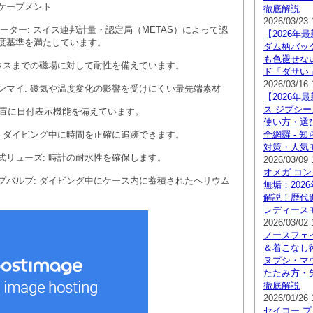
ケープメント
徹底解説
2026/03/23 
ーター: スイス連邦計量・認定局（METAS）によって認
【2026年
度基準を満たしています。
ダム柄バッ
も色褪せな
00ガウスまでの磁場に対して耐性を備えています。
ド「ダサい
2026/03/16 
ンマイ: 磁気や温度変化の影響を受けにくい最先端素材
【2026年
ス ジプシ
の位置に日付表示機能を備えています。
使い方・選
: ダイビング中に時間を正確に追跡できます。
全網羅 - 
対策・人気
式リューズ: 時計の耐水性を確保します。
2026/03/09 
オメガ コン
プバルブ: ダイビング中にケース内に蓄積されたヘリウム
無垢：202
解説！歴代
レディース
2026/03/02 
ノースフェ
＆着こなし術
ヌプシ・マ
たたみ方・
徹底解説
2026/01/26 
セイコー プ