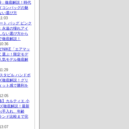
019：徹底解説！時代
イコンバッグの魅
ない選び方
11:03
ート バッグ ピンク
：永遠の憧れアイ
しない選び方から
で徹底解説！
10:36
でNIKE「エアマッ
く選ぶ！限定モデ
人気モデル徹底解
11:29
スタビル ハンドボ
ズ徹底解説！グリ
ィット感で勝利を
12:05
格】カルティエ 小
ンズ徹底解説！最新
お手入れ、年齢
ランド比較まで完
13:07