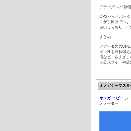
アディダスの信頼
OPSバックパッ
スが手掛けていま
み出しており、そ
まとめ
アディダスのOP
イン性を兼ね備え
活など、さまざま
ス公式サイトや店
オメガシーマスタ
オメガ コピー
シー
ノメーター