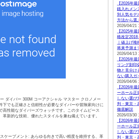
【2026年
銭入れメン
別人気モデ
方法から選
2026/04/21 
【2025年
格改定201
｜値上げ推
将来予測ま
2026/04/13 
【2026年
リング刻印
物と見分け
ない購入ガ
2026/04/06 
【2026年
ーホール正
しない選び
ー ダイバー 300M コーアクシャル マスター クロノメー
判・東京・
件下でも正確さと信頼性が必要なダイバーや冒険家向けに
徹底解説
で高性能なダイバーズウォッチです。このタイムピース
2026/03/30 
、革新的な技術、優れたスタイルを兼ね備えています。
【2026年
ーホール正
しない選び
エスケープメント: あらゆる向きで高い精度を維持する、革
判・東京・