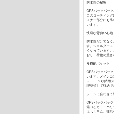
防水性の秘密
OPSバックパッ
このコーティング
スナー部分にも防
います。
快適な背負い心地
防水性だけでなく
す。ショルダース
くなっています。
おり、荷物の重さ
多機能ポケット
OPSバックパッ
います。メインコ
ット、PC収納用
理整頓して収納で
シーンに合わせて
OPSバックパッ
選べるカラーバリ
はもちろん、部活