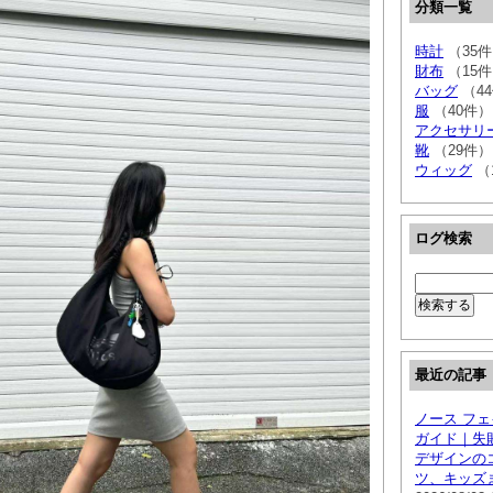
分類一覧
時計
（35
財布
（15
バッグ
（4
服
（40件）
アクセサリ
靴
（29件）
ウィッグ
（
ログ検索
最近の記事
ノース フェ
ガイド｜失
デザインの
ツ、キッズ