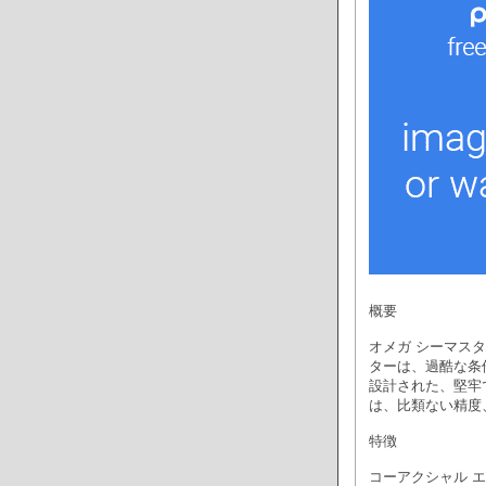
概要
オメガ シーマスタ
ターは、過酷な条
設計された、堅牢
は、比類ない精度
特徴
コーアクシャル 