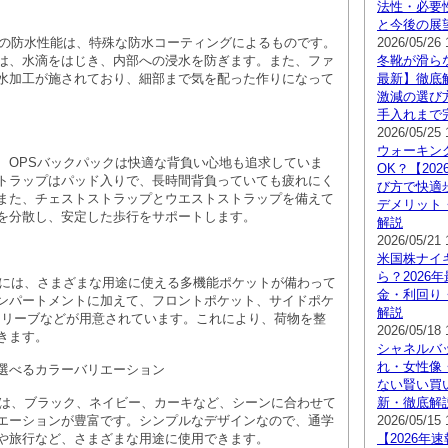
法性・必要
と今後の展
クの防水性能は、特殊な防水コーティングによるものです。
2026/05/26 
は、水滴をはじき、内部への浸水を防ぎます。また、ファ
冬靴が滑らな
水加工が施されており、細部まで気を配った作りになって
最新】徹底
激減の選び
手入れまで
2026/05/25 
ウォーキン
、OPSバックパックは快適な背負い心地も追求していま
OK？【20
トラップはパッド入りで、長時間背負っていても疲れにく
び方で快適
また、チェストストラップとウエストストラップを備えて
デメリット
を分散し、安定した歩行をサポートします。
解説
2026/05/21 
米国株ナイ
ら？2026
クには、さまざまな用途に使える多機能ポケットが備わって
金・利回り
ンパートメントに加えて、フロントポケット、サイドポケ
解説
スリーブなどが用意されています。これにより、荷物を整
2026/05/18 
きます。
シャネルバ
れ・女性像
選べるカラーバリエーション
ない賢い買い
クは、ブラック、ネイビー、カーキなど、シーンに合わせて
新・徹底解
エーションが豊富です。シンプルなデザインなので、通学
2026/05/15 
や旅行など、さまざまな用途に使用できます。
【2026年