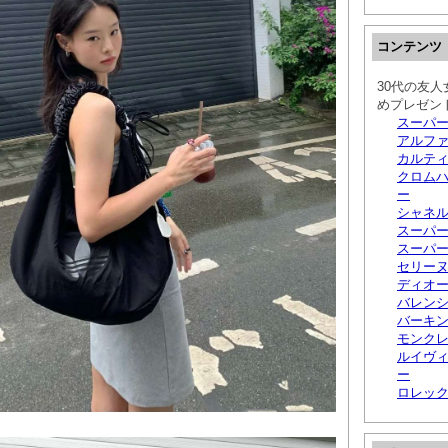
コンテンツ
30代の友
めプレゼン
スーパー
アルファ
カルティエ
クロムハ
ー
シャネル
スーパー
スーパ
セリーヌ
ディオ
バレン
バーキン
モンクレ
ルイヴィ
ー
ロレック