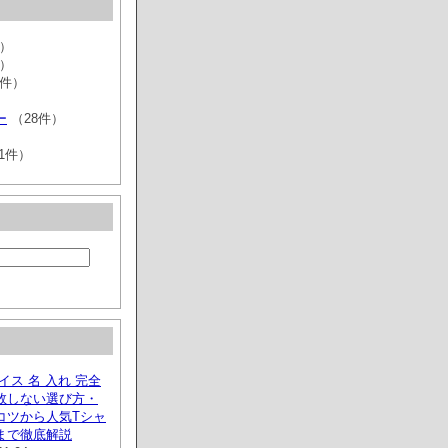
件）
件）
4件）
ー
（28件）
1件）
イス 名 入れ 完全
敗しない選び方・
コツから人気Tシャ
まで徹底解説