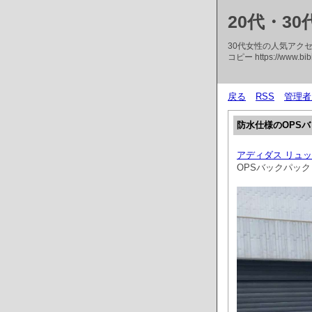
20代・3
30代女性の人気アク
コピー https://www.bibi
戻る
RSS
管理者
防水仕様のOPS
アディダス リュッ
OPSバックパック